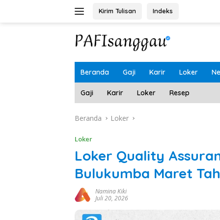
Langsung
Kirim Tulisan
Indeks
ke
konten
Beranda
Gaji
Karir
Loker
N
Gaji
Karir
Loker
Resep
Beranda
Loker
Loker
Loker Quality Assura
Bulukumba Maret Tah
Namina Kiki
Juli 20, 2026