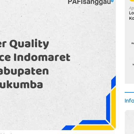
Ag
Lo
Ka
(L
Inf