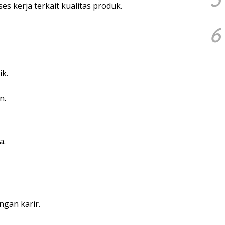
 kerja terkait kualitas produk.
6
k.
n.
a.
gan karir.