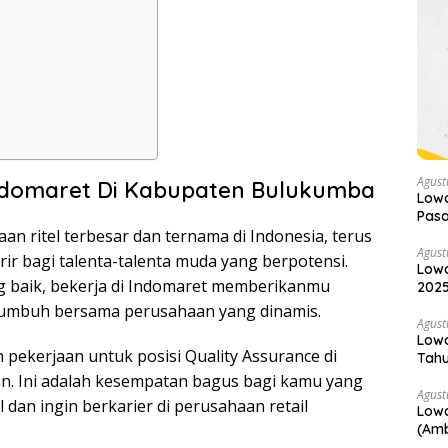
Agust
Indomaret Di Kabupaten Bulukumba
Low
Pas
an ritel terbesar dan ternama di Indonesia, terus
Agust
 bagi talenta-talenta muda yang berpotensi.
Lowo
ng baik, bekerja di Indomaret memberikanmu
2025
tumbuh bersama perusahaan yang dinamis.
Agust
Lowo
pekerjaan untuk posisi Quality Assurance di
Tahu
Daft
n. Ini adalah kesempatan bagus bagi kamu yang
Agust
l dan ingin berkarier di perusahaan retail
Lowo
(Amb