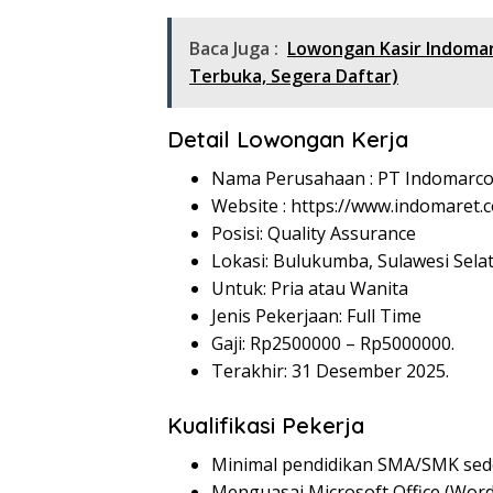
Baca Juga :
Lowongan Kasir Indoma
Terbuka, Segera Daftar)
Detail Lowongan Kerja
Nama Perusahaan :
PT Indomarco
Website :
https://www.indomaret.co
Posisi: Quality Assurance
Lokasi: Bulukumba, Sulawesi Selat
Untuk: Pria atau Wanita
Jenis Pekerjaan: Full Time
Gaji: Rp
2500000
– Rp
5000000
.
Terakhir: 31 Desember 2025.
Kualifikasi Pekerja
Minimal pendidikan SMA/SMK sede
Menguasai Microsoft Office (Word,