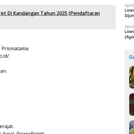
Agust
Low
ret Di Kandangan Tahun 2025 (Pendaftaran
Siju
Agust
Lowo
(Ayo
 Prismatama
.id/
R
an.
rajat.
 Excel, PowerPoint).