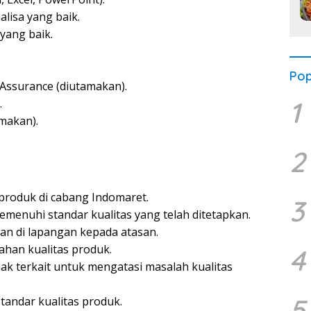
lisa yang baik.
yang baik.
Pop
Assurance (diutamakan).
1
.
amakan).
2
produk di cabang Indomaret.
3
menuhi standar kualitas yang telah ditetapkan.
an di lapangan kepada atasan.
ahan kualitas produk.
4
k terkait untuk mengatasi masalah kualitas
5
andar kualitas produk.