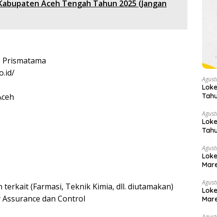
i Kabupaten Aceh Tengah Tahun 2025 (Jangan
 Prismatama
.id/
Agust
Loke
Aceh
Tahu
Agust
Loke
Tahu
Agust
Loke
Mare
Agust
terkait (Farmasi, Teknik Kimia, dll. diutamakan)
Loke
y Assurance dan Control
Mare
Agust