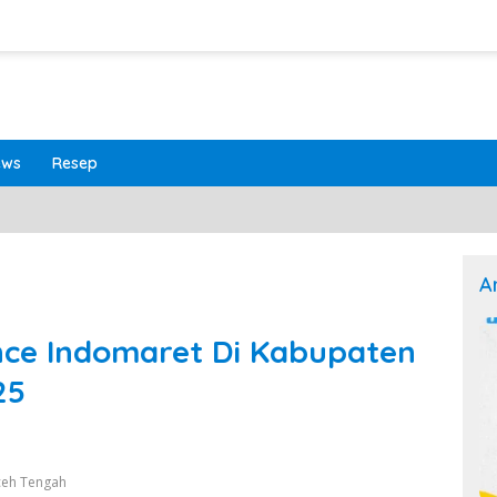
ews
Resep
A
nce Indomaret Di Kabupaten
25
ceh Tengah