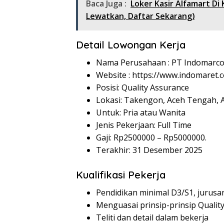
Baca Juga :
Loker Kasir Alfamart D
Lewatkan, Daftar Sekarang)
Detail Lowongan Kerja
Nama Perusahaan :
PT Indomarco
Website :
https://www.indomaret.co
Posisi: Quality Assurance
Lokasi: Takengon, Aceh Tengah, 
Untuk: Pria atau Wanita
Jenis Pekerjaan: Full Time
Gaji: Rp
2500000
– Rp
5000000
.
Terakhir: 31 Desember 2025
Kualifikasi Pekerja
Pendidikan minimal D3/S1, jurusan 
Menguasai prinsip-prinsip Qualit
Teliti dan detail dalam bekerja