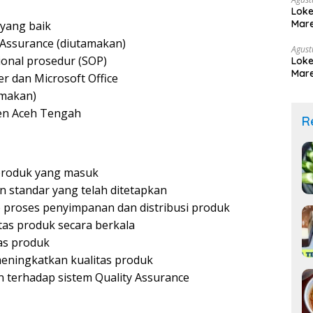
Loke
Mare
yang baik
 Assurance (diutamakan)
Agust
ional prosedur (SOP)
Loke
Mare
dan Microsoft Office
amakan)
ten Aceh Tengah
R
produk yang masuk
 standar yang telah ditetapkan
proses penyimpanan dan distribusi produk
tas produk secara berkala
as produk
eningkatkan kualitas produk
 terhadap sistem Quality Assurance