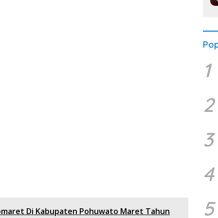
Pop
1
2
3
4
5
domaret Di Kabupaten Pohuwato Maret Tahun