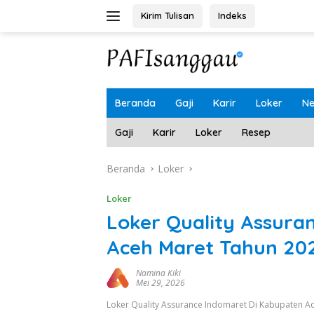
Langsung
Kirim Tulisan
Indeks
ke
konten
Beranda
Gaji
Karir
Loker
N
Gaji
Karir
Loker
Resep
Beranda
Loker
Loker
Loker Quality Assura
Aceh Maret Tahun 20
Namina Kiki
Mei 29, 2026
Loker Quality Assurance Indomaret Di Kabupaten A