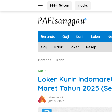
Langsung
Kirim Tulisan
Indeks
ke
konten
Beranda
Gaji
Karir
Loker
N
Gaji
Karir
Loker
Resep
Beranda
Karir
Karir
Loker Kurir Indomare
Maret Tahun 2025 (Se
Namina Kiki
Juni 5, 2026