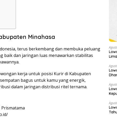
Kabupaten Minahasa
Agust
Indonesia, terus berkembang dan membuka peluang
Low
g baik dan jaringan luas menawarkan stabilitas
Lima
yawannya.
Agust
Low
wongan kerja untuk posisi Kurir di Kabupaten
Dha
kesempatan bagus untuk kamu yang energik,
Agust
busi dalam jaringan distribusi ritel ternama.
Low
Kepu
Agust
Lowo
 Prismatama
Tahu
.id/