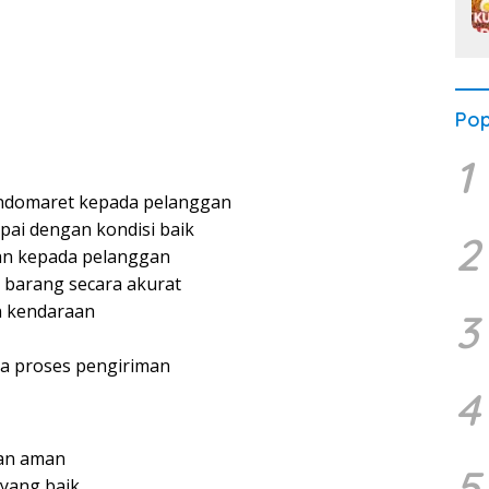
Pop
1
ndomaret kepada pelanggan
ai dengan kondisi baik
2
n kepada pelanggan
 barang secara akurat
n kendaraan
3
a proses pengiriman
4
an aman
5
yang baik