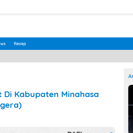
ews
Resep
A
t Di Kabupaten Minahasa
gera)