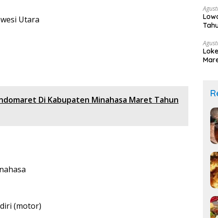
Agust
Lowo
awesi Utara
Tahu
Agust
Loke
Mare
R
ndomaret Di Kabupaten Minahasa Maret Tahun
inahasa
iri (motor)