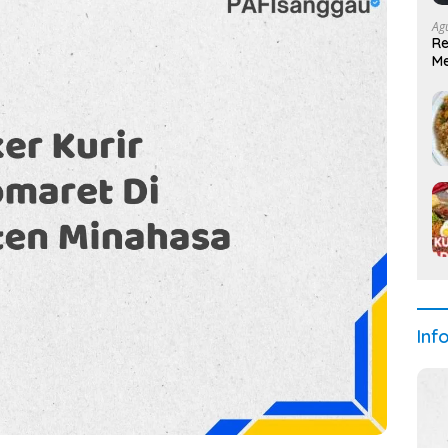
Ag
Re
M
Inf