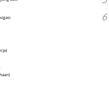
6
vigasi
rja)
r
haan)