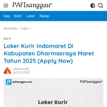
Langsung
ke
konten
Gaji
Karir
Loker
Resep
Beranda
Karir
Karir
Loker Kurir Indomaret Di
Kabupaten Dharmasraya Maret
Tahun 2025 (Apply Now)
Namina Kiki
Juli 24, 2026