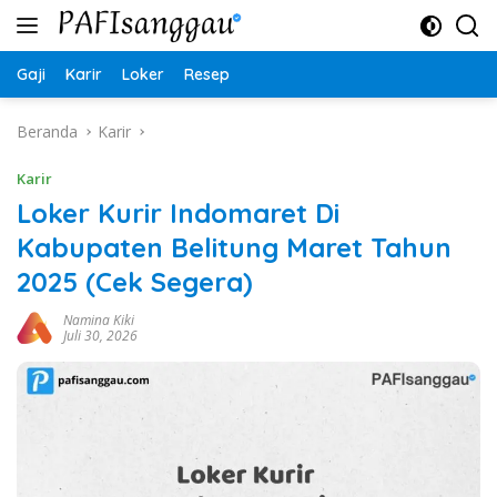
Langsung
ke
konten
Gaji
Karir
Loker
Resep
Beranda
Karir
Karir
Loker Kurir Indomaret Di
Kabupaten Belitung Maret Tahun
2025 (Cek Segera)
Namina Kiki
Juli 30, 2026