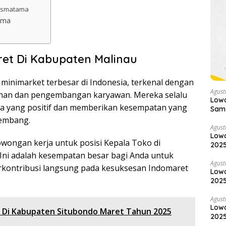
rismatama
ama
et Di Kabupaten Malinau
 minimarket terbesar di Indonesia, terkenal dengan
Agust
anan dan pengembangan karyawan. Mereka selalu
Low
ja yang positif dan memberikan kesempatan yang
Samo
kembang.
Agust
Lowo
wongan kerja untuk posisi Kepala Toko di
2025
Ini adalah kesempatan besar bagi Anda untuk
Agust
rkontribusi langsung pada kesuksesan Indomaret
Lowo
2025
Agust
Lowo
 Di Kabupaten Situbondo Maret Tahun 2025
2025