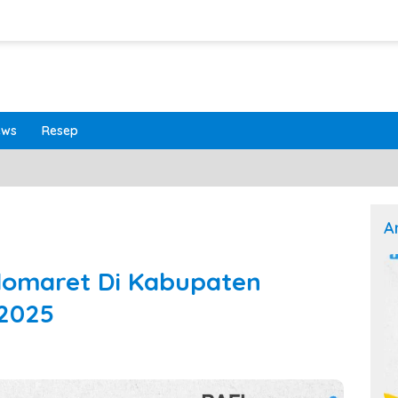
ews
Resep
A
domaret Di Kabupaten
 2025