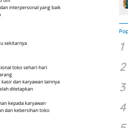
 tim
an interpersonal yang baik
b
Pop
1
au sekitarnya
2
nal toko sehari-hari
arang
kasir dan karyawan lainnya
3
elah ditetapkan
4
han kepada karyawan
n dan kebersihan toko
5