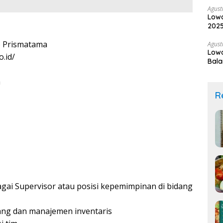
Agust
Lowo
2025
 Prismatama
Agust
Low
.id/
Bala
a
R
gai Supervisor atau posisi kepemimpinan di bidang
ang dan manajemen inventaris