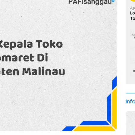
Ag
Lo
Ta
Inf