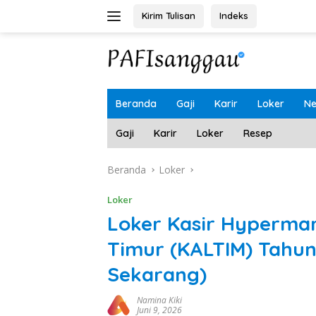
Langsung
Kirim Tulisan
Indeks
ke
konten
Beranda
Gaji
Karir
Loker
N
Gaji
Karir
Loker
Resep
Beranda
Loker
Loker
Loker Kasir Hypermar
Timur (KALTIM) Tahun
Sekarang)
Namina Kiki
Juni 9, 2026