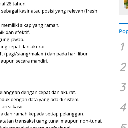
al 28 tahun.
ebagai kasir atau posisi yang relevan (fresh
 memiliki sikap yang ramah.
Pop
 dan efektif.
ggung jawab.
1
ng cepat dan akurat.
ft (pagi/siang/malam) dan pada hari libur.
aupun secara mandiri.
2
3
elanggan dengan cepat dan akurat.
duk dengan data yang ada di sistem.
4
area kasir.
a dan ramah kepada setiap pelanggan.
tatan transaksi uang tunai maupun non-tunai.
5
ait transaksi secara profesional.