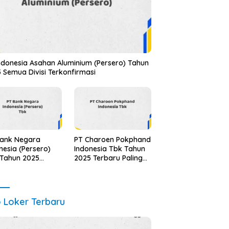
ndonesia Asahan Aluminium (Persero) Tahun
 Semua Divisi Terkonfirmasi
Bank Negara
PT Charoen Pokphand
nesia (Persero)
Indonesia Tbk Tahun
 Tahun 2025
2025 Terbaru Paling
ua Jabatan
Lengkap
te Terbaru
o Loker Terbaru