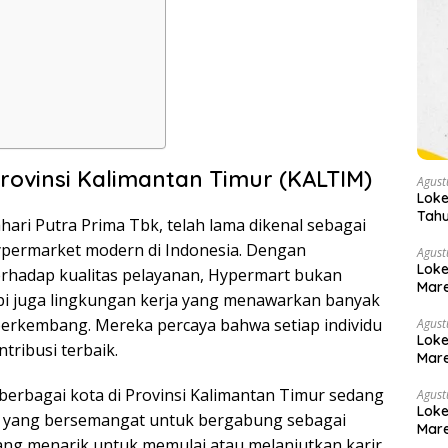
rovinsi Kalimantan Timur (KALTIM)
Agust
Loke
Tahu
ri Putra Prima Tbk, telah lama dikenal sebagai
ypermarket modern di Indonesia. Dengan
Agust
Loke
erhadap kualitas pelayanan, Hypermart bukan
Mare
api juga lingkungan kerja yang menawarkan banyak
erkembang. Mereka percaya bahwa setiap individu
Agust
Loke
tribusi terbaik.
Mare
 berbagai kota di Provinsi Kalimantan Timur sedang
Agust
Loke
yang bersemangat untuk bergabung sebagai
Mare
 yang menarik untuk memulai atau melanjutkan karir