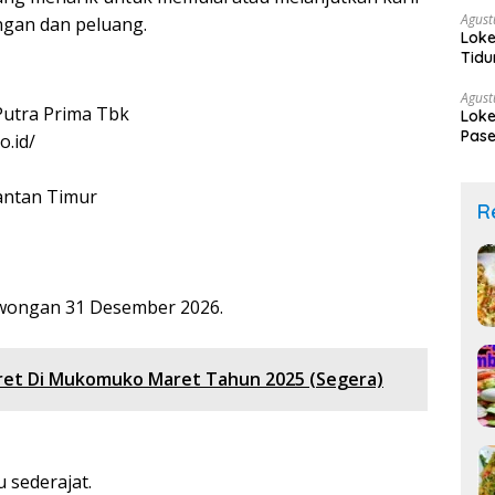
Agust
angan dan peluang.
Loke
Tidu
Agust
Putra Prima Tbk
Loke
Pase
o.id/
mantan Timur
R
owongan 31 Desember 2026.
ret Di Mukomuko Maret Tahun 2025 (Segera)
 sederajat.