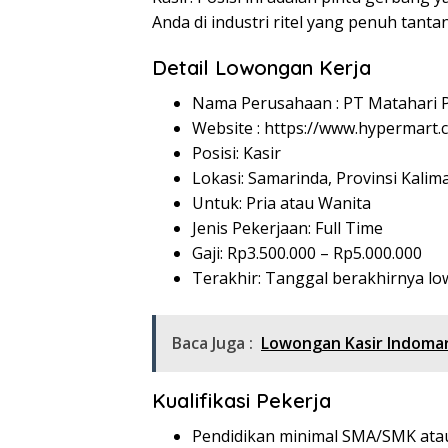
Anda di industri ritel yang penuh tant
Detail Lowongan Kerja
Nama Perusahaan :
PT Matahari 
Website :
https://www.hypermart.c
Posisi: Kasir
Lokasi: Samarinda, Provinsi Kali
Untuk: Pria atau Wanita
Jenis Pekerjaan: Full Time
Gaji: Rp
3.500.000
– Rp
5.000.000
Terakhir: Tanggal berakhirnya l
Baca Juga :
Lowongan Kasir Indoma
Kualifikasi Pekerja
Pendidikan minimal SMA/SMK atau