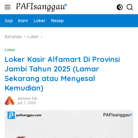
Langsung
ke
konten
Gaji
Karir
Loker
Resep
Beranda
Loker
Loker
Loker Kasir Alfamart Di Provinsi
Jambi Tahun 2025 (Lamar
Sekarang atau Menyesal
Kemudian)
Namina Kiki
Juli 7, 2026