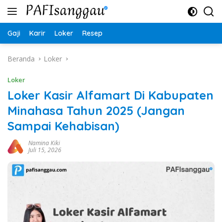
Langsung
ke
konten
Gaji
Karir
Loker
Resep
Beranda
Loker
Loker
Loker Kasir Alfamart Di Kabupaten
Minahasa Tahun 2025 (Jangan
Sampai Kehabisan)
Namina Kiki
Juli 15, 2026