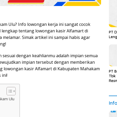
am Ulu? Info lowongan kerja ini sangat cocok
 lengkap tentang lowongan kasir Alfamart di
PT D
Leng
 melamar. Simak artikel ini sampai habis agar
ng!
n sesuai dengan keahlianmu adalah impian semua
mewujudkan impian tersebut dengan memberikan
ang lowongan kasir Alfamart di Kabupaten Mahakam
PT B
ini!
Tbk
Resm
akam Ulu
Inf