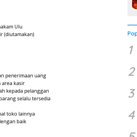
ahakam Ulu
Pop
r (diutamakan)
1
2
dan penerimaan uang
 area kasir
3
ah kepada pelanggan
arang selalu tersedia
4
l toko lainnya
dengan baik
5