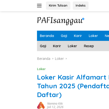
Langsung
Kirim Tulisan
Indeks
ke
konten
Beranda
Gaji
Karir
Loker
N
Gaji
Karir
Loker
Resep
Beranda
Loker
Loker
Loker Kasir Alfamar
Tahun 2025 (Pendaft
Daftar)
Namina Kiki
Juli 12, 2026