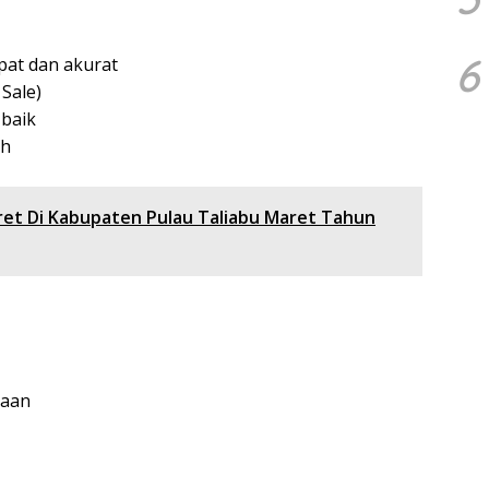
6
at dan akurat
Sale)
baik
ah
et Di Kabupaten Pulau Taliabu Maret Tahun
jaan