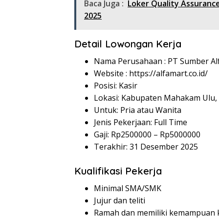
Baca Juga :
Loker Quality Assuranc
2025
Detail Lowongan Kerja
Nama Perusahaan :
PT Sumber Alf
Website :
https://alfamart.co.id/
Posisi: Kasir
Lokasi: Kabupaten Mahakam Ulu,
Untuk: Pria atau Wanita
Jenis Pekerjaan: Full Time
Gaji: Rp
2500000
– Rp
5000000
Terakhir: 31 Desember 2025
Kualifikasi Pekerja
Minimal SMA/SMK
Jujur dan teliti
Ramah dan memiliki kemampuan k