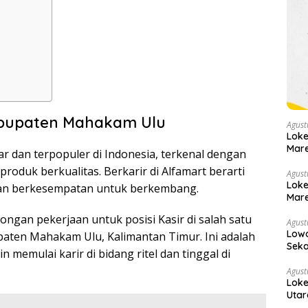
Kabupaten Mahakam Ulu
Agust
Loke
Mare
ar dan terpopuler di Indonesia, terkenal dengan
oduk berkualitas. Berkarir di Alfamart berarti
Agust
Loke
dan berkesempatan untuk berkembang.
Mare
ngan pekerjaan untuk posisi Kasir di salah satu
Agust
Low
paten Mahakam Ulu, Kalimantan Timur. Ini adalah
Seka
memulai karir di bidang ritel dan tinggal di
Agust
Loke
Utar