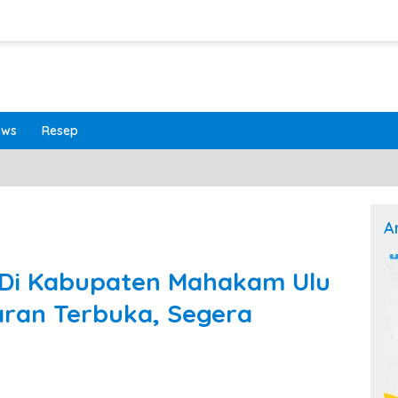
ews
Resep
A
t Di Kabupaten Mahakam Ulu
aran Terbuka, Segera