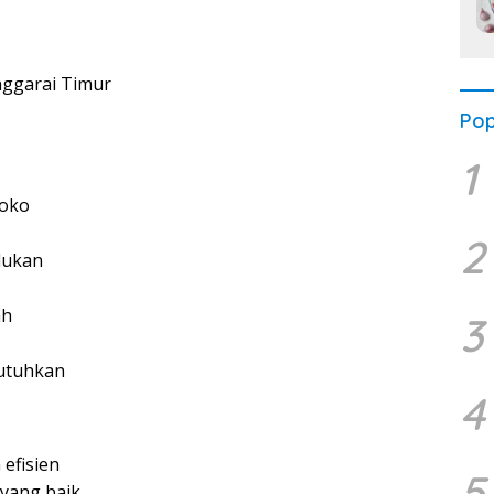
nggarai Timur
Pop
1
toko
2
lukan
ah
3
butuhkan
4
efisien
5
yang baik