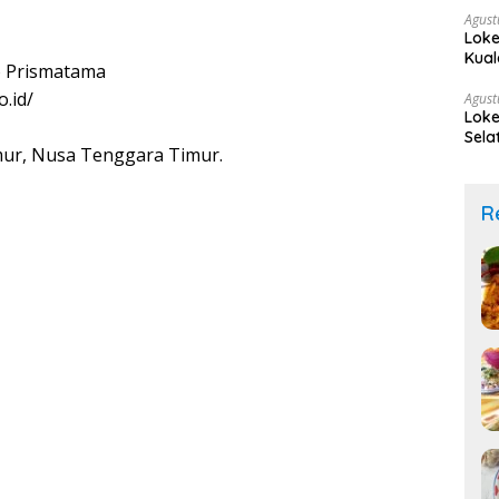
Agust
Loke
Kual
 Prismatama
.id/
Agust
Loke
Sela
mur, Nusa Tenggara Timur.
R