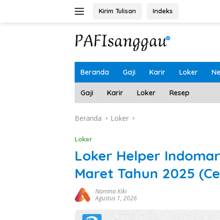
Langsung
Kirim Tulisan
Indeks
ke
konten
Beranda
Gaji
Karir
Loker
N
Gaji
Karir
Loker
Resep
Beranda
Loker
Loker
Loker Helper Indoma
Maret Tahun 2025 (C
Namina Kiki
Agustus 1, 2026