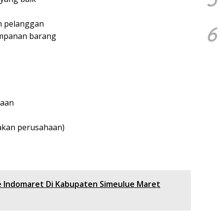
n pelanggan
6
impanan barang
jaan
jakan perusahaan)
e Indomaret Di Kabupaten Simeulue Maret