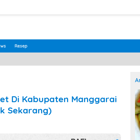
ews
Resep
A
ret Di Kabupaten Manggarai
ek Sekarang)