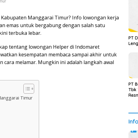
imur
i Kabupaten Manggarai Timur? Info lowongan kerja
tan emas untuk bergabung dengan salah satu
kini terbuka lebar.
PT D
Leng
ngkap tentang lowongan Helper di Indomaret
ewatkan kesempatan membaca sampai akhir untuk
an cara melamar. Mungkin ini adalah langkah awal
PT B
Tbk
Resm
Manggarai Timur
Inf