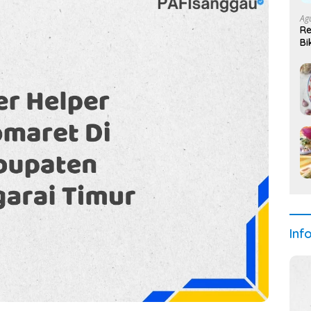
Ag
Re
Bi
Inf