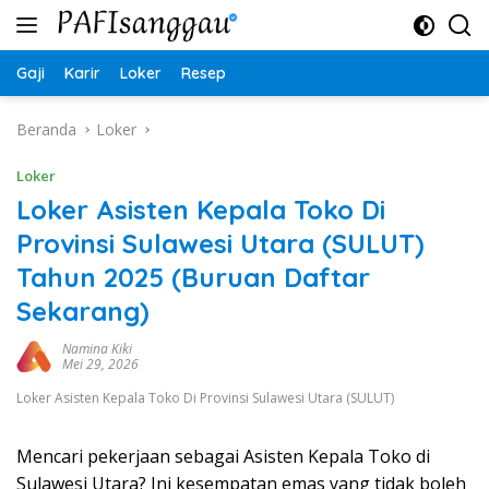
Langsung
ke
konten
Gaji
Karir
Loker
Resep
Beranda
Loker
Loker
Loker Asisten Kepala Toko Di
Provinsi Sulawesi Utara (SULUT)
Tahun 2025 (Buruan Daftar
Sekarang)
Namina Kiki
Mei 29, 2026
Loker Asisten Kepala Toko Di Provinsi Sulawesi Utara (SULUT)
Mencari pekerjaan sebagai Asisten Kepala Toko di
Sulawesi Utara? Ini kesempatan emas yang tidak boleh