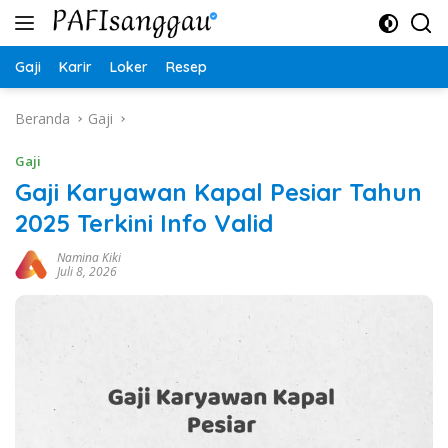
Langsung
ke
konten
Gaji
Karir
Loker
Resep
Beranda
Gaji
Gaji
Gaji Karyawan Kapal Pesiar Tahun
2025 Terkini Info Valid
Namina Kiki
Juli 8, 2026